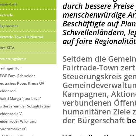
durch bessere Preise
epair-Café
menschenwürdige Ar
airtrade
Beschäftigte auf Pla
llgemeines
Schwellenländern, le
airtrade-Town Heidenrod
auf faire Regionalität
aire KiTa
Seitdem die Gemein
teuerungskreis
Fairtrade-Town zerti
eilinger Hof
Steuerungskreis ge
EWE Fam. Schneider
Gemeindeverwaltun
eutsches Rotes Kreuz OV
eidenrod
Kampagnen, Aktion
hakti Marga "Just Love"
verbundenen Öffent
örderverein der Solzialstation
humanitären Ziele 
eidenrod e.V.
der Bürgerschaft
be
eidenroder Wild- und
auernmarkt eG