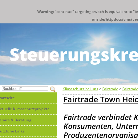
Warning
: "continue" targeting switch is equivalent to "
uns.de/httpdocs/cms/ve
Steuerungskre
Klimaschutz bei uns
>
Fairtrade
>
Fairtra
Fairtrade Town Heid
tartseite
ktuelle Klimaschutzprojekte
Fairtrade verbindet
ervice & Beratung
Konsumenten, Unte
ützliche Links
Produzentenorganisa