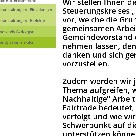
Wir stellen Ihnen di
afé Butterblümmche
Steuerungskreises 
eranstaltungen - Einladungen
vor, welche die Gru
eranstaltungen - Berichte
gemeinsamen Arbeit
emeinde Aarbergen
Gemeindevorstand 
andy Sammelaktion
nehmen lassen, den 
danken und sich g
vorzustellen.
Zudem werden wir j
Thema aufgreifen, w
Nachhaltige" Arbeit
Fairtrade bedeutet,
verfolgt und wie wi
Schwerpunkt auf die
unterstützen könne