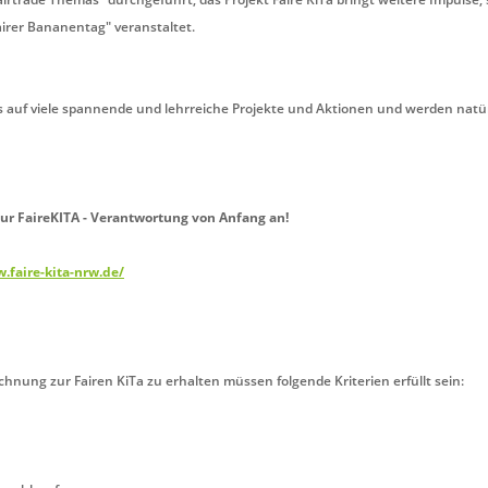
airer Bananentag" veranstaltet.
s auf viele spannende und lehrreiche Projekte und Aktionen und werden natür
ur FaireKITA - Verantwortung von Anfang an!
.faire-kita-nrw.de/
hnung zur Fairen KiTa zu erhalten müssen folgende Kriterien erfüllt sein: