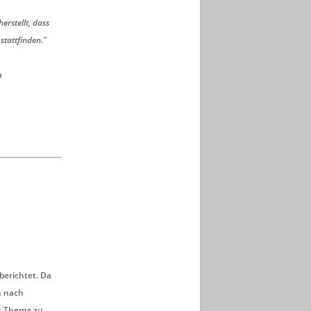
erstellt, dass
stattfinden."
a
berichtet. Da
n nach
as Thema zu