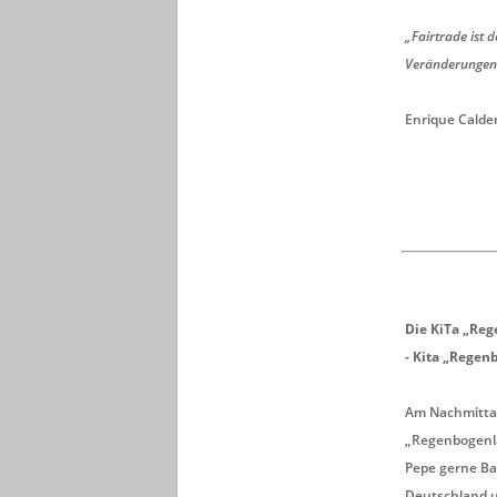
„Fairtrade ist d
Veränderungen 
Enrique Calde
Die KiTa „Re
- Kita „Regen
Am Nachmittag
„Regenbogenla
Pepe gerne Ba
Deutschland u