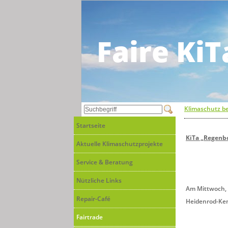
Faire KiT
Klimaschutz be
Startseite
KiTa „Regenbo
Aktuelle Klimaschutzprojekte
Service & Beratung
Nützliche Links
Am Mittwoch, 
Repair-Café
Heidenrod-Keme
Fairtrade