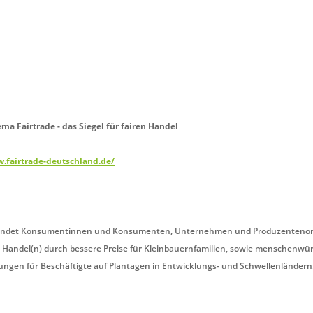
a Fairtrade - das Siegel für fairen Handel
w.fairtrade-deutschland.de/
rbindet Konsumentinnen und Konsumenten, Unternehmen und Produzentenor
 Handel(n) durch bessere Preise für Kleinbauernfamilien, sowie menschenwü
ungen für Beschäftigte auf Plantagen in Entwicklungs- und Schwellenländern