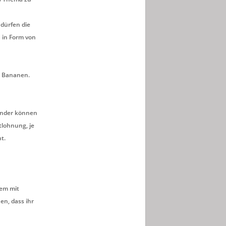
dürfen die
n in Form von
n Bananen.
Kinder können
tlohnung, je
ht.
dem mit
en, dass ihr