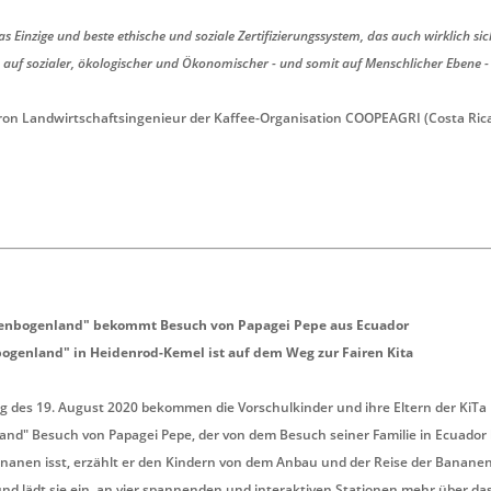
as Einzige und beste ethische und soziale Zertifizierungssystem, das auch wirklich sich
auf sozialer, ökologischer und Ökonomischer - und somit auf Menschlicher Ebene - 
ron Landwirtschaftsingenieur der Kaffee-Organisation COOPEAGRI (Costa Ric
genbogenland" bekommt Besuch von Papagei Pepe aus Ecuador
bogenland" in Heidenrod-Kemel ist auf dem Weg zur Fairen Kita
 des 19. August 2020 bekommen die Vorschulkinder und ihre Eltern der KiTa
nd" Besuch von Papagei Pepe, der von dem Besuch seiner Familie in Ecuador 
nanen isst, erzählt er den Kindern von dem Anbau und der Reise der Banane
nd lädt sie ein, an vier spannenden und interaktiven Stationen mehr über d