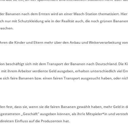
er Bananen nach dem Ernten wird an einer Wasch-Station thematisiert. Hier 
ich nur mit Schutzkleidung wie in der Realität auch, die noch grünen Banane
waschen.
ahren die Kinder und Eltern mehr über den Anbau und Weiterverarbeitung vo
ation beschäftigt sich mit dem Transport der Bananen nach Deutschland. Die 
s mit ihrem Arbeiter verdiente Geld ausgeben, erhalten unterschiedlich viel En
e sich faire Bananen bzw. einen fairen Transport ausgesucht haben, oder nic
llen fest, dass sie, wenn sie die fairen Bananen gewählt haben, mehr Geld in 
gestatteten „Geschäft" ausgeben können, als ihr/e Mitspieler*in und versteh
 direkten Einfluss auf die Produzenten hat.