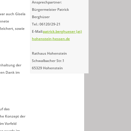
Ansprechpartner:
Bürgermeister Patrick
war auch Gisela
Berghüser
chnete
Tel.: 06120/29-21
eichert, sowie
E-Mail:
patrick.berghueser (at)
hohenstein-hessen.de
Rathaus Hohenstein
Schwalbacher Str.1
nhaltung der
65329 Hohenstein
nen Dank im
uf das
che Konzept der
im Vorfeld
 so wurde im