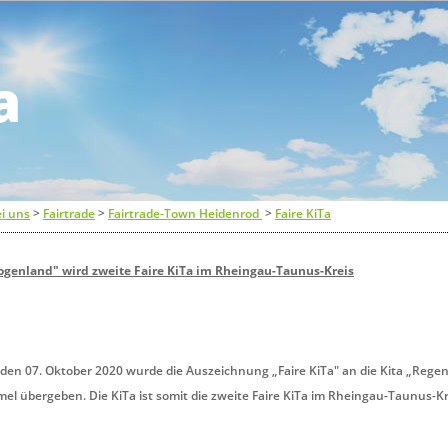
a
i uns
>
Fairtrade
>
Fairtrade-Town Heidenrod
>
Faire KiTa
genland" wird zweite Faire KiTa im Rheingau-Taunus-Kreis
den 07. Oktober 2020 wurde die Auszeichnung „Faire KiTa" an die Kita „Rege
l übergeben. Die KiTa ist somit die zweite Faire KiTa im Rheingau-Taunus-Kr