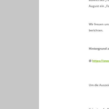
August ein „F
Wir freuen un
berichten.
Hintergrund z
@
https://www
Um die Auszeic