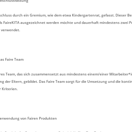
 Beschlussfassung
eschluss durch ein Gremium, wie dem etwa Kindergartenrat, gefasst. Dieser Be
 als FaireKITA ausgezeichnet werden möchte und dauerhaft mindestens zwei P
 verwendet.
Das Faire Team
aires Team, das sich zusammensetzt aus mindestens einem/einer Mitarbeiter*i
ng der Eltern, gebildet. Das Faire Team sorgt für die Umsetzung und die konti
 Kriterien.
 Verwendung von Fairen Produkten