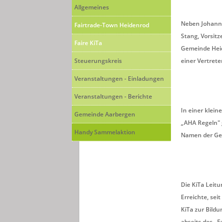
Allgemeines
Neben Johanna
Fairtrade-Town Heidenrod
Stang, Vorsitz
Faire KiTa
Gemeinde Heid
Steuerungskreis
einer Vertret
Veranstaltungen - Einladungen
Veranstaltungen - Berichte
In einer klei
Gemeinde Aarbergen
„AHA Regeln" 
Handy Sammelaktion
Namen der Gem
Die KiTa Leitu
Erreichte, se
KiTa zur Bildu
abseits des „F