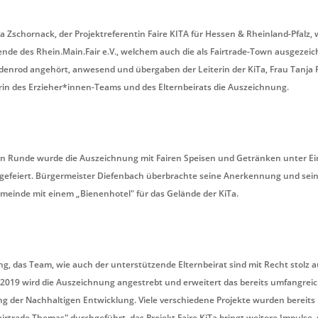
 Zschornack, der Projektreferentin Faire KITA für Hessen & Rheinland-Pfalz, 
ende des Rhein.Main.Fair e.V., welchem auch die als Fairtrade-Town ausgezei
enrod angehört, anwesend und übergaben der Leiterin der KiTa, Frau Tanja R
erin des Erzieher*innen-Teams und des Elternbeirats die Auszeichnung.
nen Runde wurde die Auszeichnung mit Fairen Speisen und Getränken unter Ei
gefeiert. Bürgermeister Diefenbach überbrachte seine Anerkennung und sei
einde mit einem „Bienenhotel" für das Gelände der KiTa.
ng, das Team, wie auch der unterstützende Elternbeirat sind mit Recht stolz a
it 2019 wird die Auszeichnung angestrebt und erweitert das bereits umfangrei
ng der Nachhaltigen Entwicklung. Viele verschiedene Projekte wurden bereits 
airtrade Themas" durchgeführt, das Projekt Faire KiTa bringt weitere Impulse,