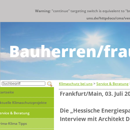
Warning
: "continue" targeting switch is equivalent to "
uns.de/httpdocs/cms/ve
Bauherren/fra
Klimaschutz bei uns
>
Service & Beratung
tartseite
Frankfurt/Main, 03. Juli 2
ktuelle Klimaschutzprojekte
Die „Hessische Energiesp
ervice & Beratung
Interview mit Architekt 
rima-Klima Tipps