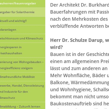
auherren/frauenratgeber
Der Architekt Dr. Burkhar
Bauerfahrungen mit Passi
atgeber für Solarthermie
nach den Mehrkosten des
ktuell und wichtig!!
verblüffende Antworten 
olaranlagen
leischkonsum und Klimaschutz
Herr Dr. Schulze Darup, w
wird?
nergiesparen in
rivathaushalten
Bauen ist in der Geschicht
einen am allgemeinen Prei
anierung von Wohngebäuden –
lässt und zum anderen an 
nergieeffizienz steigern
Mehr Wohnfläche, Bäder u
limafreundliche Mobilität
Balkone, Wärmedämmung, 
ewerbe, Handel, Dienstleistung
und Wohnhygiene, Schallsch
nd Industrie für den
bekommt man nicht umson
limaschutz
Baukostenauftrieb sind he
limabildung – Zukunft lernen