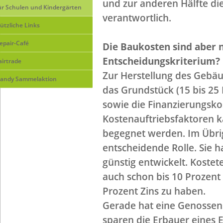
und zur anderen Hälfte d
ür Schulen und Kindergärten
verantwortlich.
ützliche Links
epair-Café
Die Baukosten sind aber n
Entscheidungskriterium?
airtrade
Zur Herstellung des Gebäu
andy Sammelaktion
das Grundstück (15 bis 25
sowie die Finanzierungsko
Kostenauftriebsfaktoren k
begegnet werden. Im Übrig
entscheidende Rolle. Sie h
günstig entwickelt. Koste
auch schon bis 10 Prozent 
Prozent Zins zu haben.
Gerade hat eine Genossen
sparen die Erbauer eines 